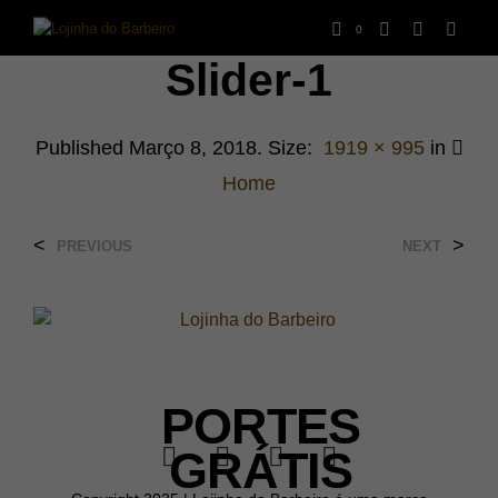
0
Slider-1
Published
Março 8, 2018
. Size:
1919 × 995
in
Home
<
>
PREVIOUS
NEXT
PORTES
GRÁTIS