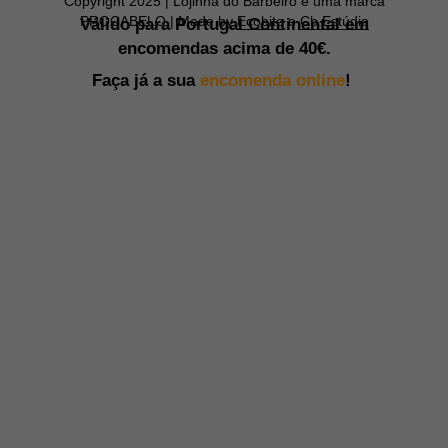
Copyright 2025 | Lojinha do Barbeiro é uma marca
PROCABELO | Made by
Ecobite
e
Cb Estúdio
Válido para Portugal Continental em
encomendas acima de
40€.
Faça já a sua
encomenda online
!