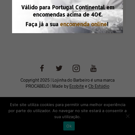
Válido para Portugal Continental em
encomendas acima de
40€.
Faça já a sua
encomenda online
!
Copyright 2025 | Lojinha do Barbeiro é uma marca
PROCABELO | Made by
Ecobite
e
Cb Estúdio
Este site utiliza cookies para permitir uma melhor experiência
por parte do utilizador. Ao navegar no site estará a consentir a
sua utilização.
Ok