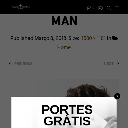
0
MAN
Published
Março 8, 2018
. Size:
1580 × 1181
in
Home
<
>
PREVIOUS
NEXT
PORTES
GRÁTIS