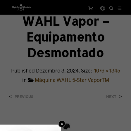
0
WAHL Vapor –
Equipamento
Desmontado
Published
Dezembro 3, 2024
. Size:
1076 × 1345
in
Máquina WAHL 5-Star VaporTM
<
>
PREVIOUS
NEXT