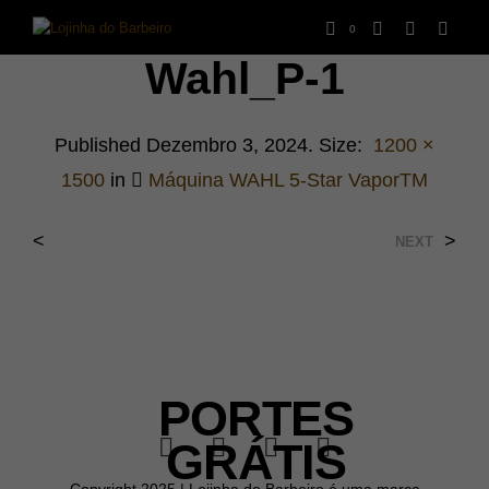
0
Wahl_P-1
Published
Dezembro 3, 2024
. Size:
1200 ×
1500
in
Máquina WAHL 5-Star VaporTM
<
>
NEXT
PORTES
GRÁTIS
Copyright 2025 | Lojinha do Barbeiro é uma marca