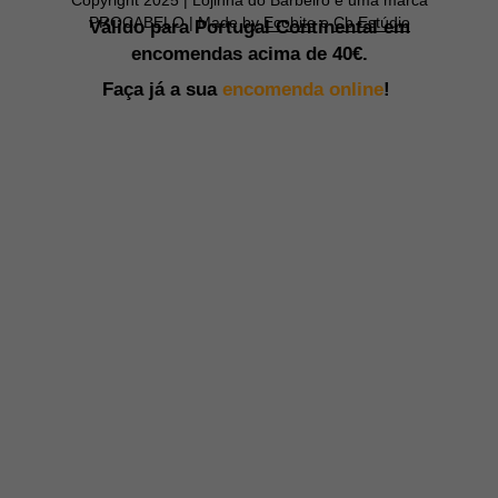
PROCABELO | Made by
Ecobite
e
Cb Estúdio
Válido para Portugal Continental em
encomendas acima de
40€.
Faça já a sua
encomenda online
!