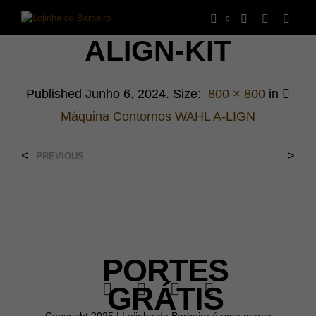
0
ALIGN-KIT
Published
Junho 6, 2024
. Size:
800 × 800
in
Máquina Contornos WAHL A-LIGN
<
>
PREVIOUS
PORTES
GRÁTIS
Copyright 2025 | Lojinha do Barbeiro é uma marca