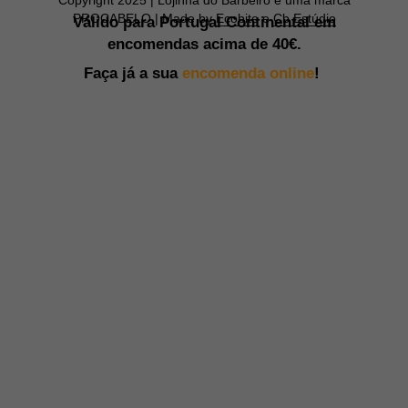
PROCABELO | Made by
Ecobite
e
Cb Estúdio
Válido para Portugal Continental em
encomendas acima de
40€.
Faça já a sua
encomenda online
!