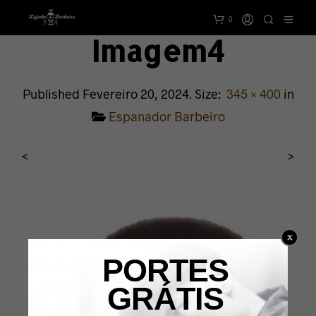
0
Imagem4
Published
Fevereiro 20, 2024
. Size:
345 × 400
in
Espanador Barbeiro
<
>
PORTES
GRÁTIS