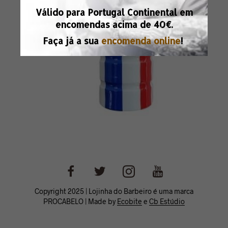
Válido para Portugal Continental em
encomendas acima de
40€.
Faça já a sua
encomenda online
!
Copyright 2025 | Lojinha do Barbeiro é uma marca
PROCABELO | Made by
Ecobite
e
Cb Estúdio