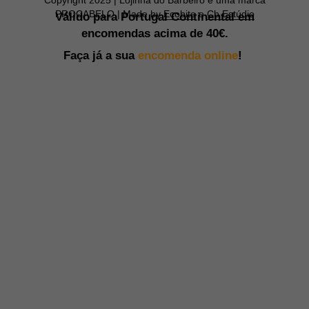
PROCABELO | Made by
Ecobite
e
Cb Estúdio
Válido para Portugal Continental em
encomendas acima de
40€.
Faça já a sua
encomenda online
!