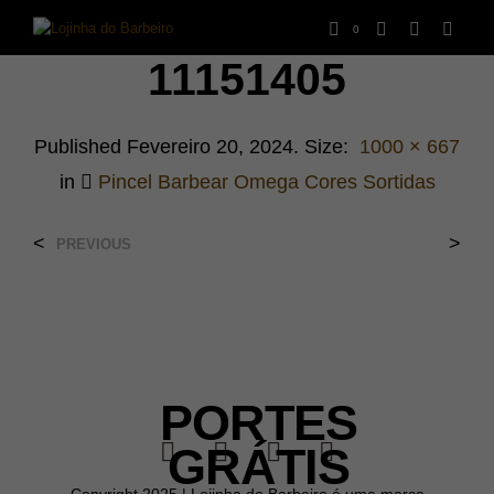
0
11151405
Published
Fevereiro 20, 2024
. Size:
1000 × 667
in
Pincel Barbear Omega Cores Sortidas
<
>
PREVIOUS
PORTES
GRÁTIS
Copyright 2025 | Lojinha do Barbeiro é uma marca