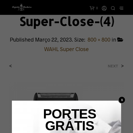
0
Super-Close-(4)
Published
Março 22, 2023
. Size:
800 × 800
in
WAHL Super Close
<
>
NEXT
PORTES
GRÁTIS