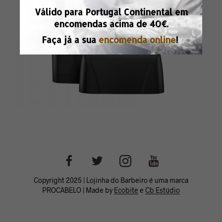
Válido para Portugal Continental em
encomendas acima de
40€.
Faça já a sua
encomenda online
!
Copyright 2025 | Lojinha do Barbeiro é uma marca
PROCABELO | Made by
Ecobite
e
Cb Estúdio