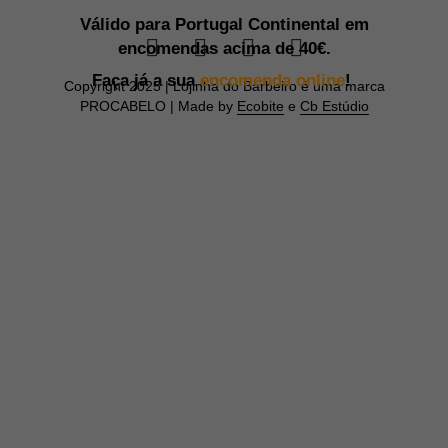
Válido para Portugal Continental em
encomendas acima de
40€.
Faça já a sua
encomenda online
!
Copyright 2025 | Lojinha do Barbeiro é uma marca
PROCABELO | Made by
Ecobite
e
Cb Estúdio