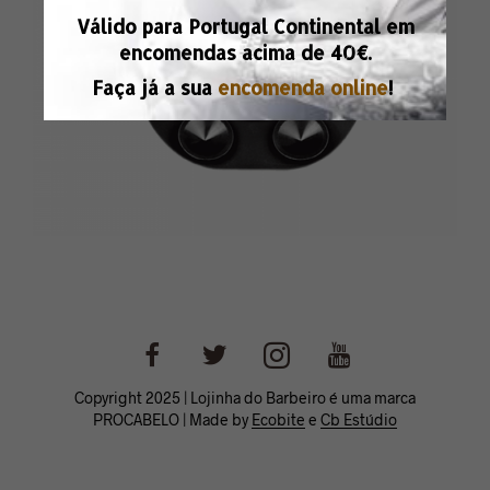
Válido para Portugal Continental em
encomendas acima de
40€.
Faça já a sua
encomenda online
!
Copyright 2025 | Lojinha do Barbeiro é uma marca
PROCABELO | Made by
Ecobite
e
Cb Estúdio