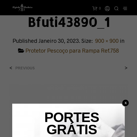
0
Bfuti43890_1
Published
Janeiro 30, 2023
. Size:
900 × 900
in
Protetor Pescoço para Rampa Ref.758
<
>
PREVIOUS
PORTES
GRÁTIS