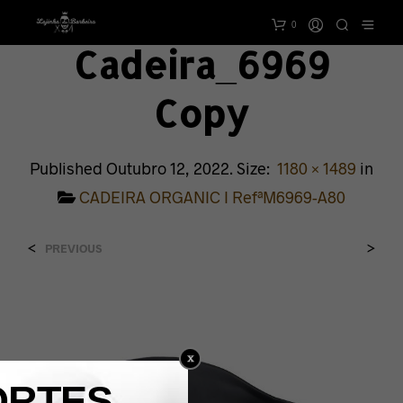
0
Cadeira_6969
Copy
Published
Outubro 12, 2022
. Size:
1180 × 1489
in
CADEIRA ORGANIC I RefªM6969-A80
<
>
PREVIOUS
ORTES