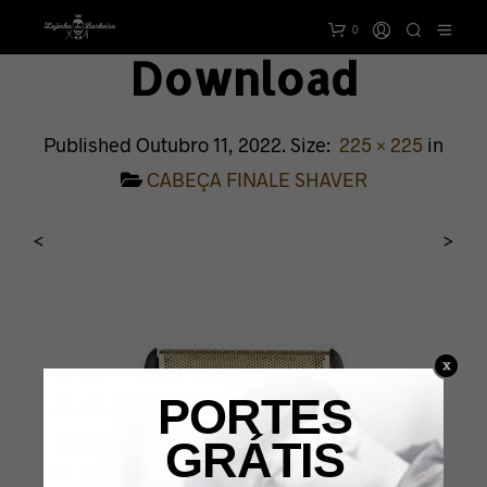
0
Download
Published
Outubro 11, 2022
. Size:
225 × 225
in
CABEÇA FINALE SHAVER
<
>
PORTES
GRÁTIS