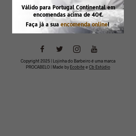
Válido para Portugal Continental em
encomendas acima de
40€.
Faça já a sua
encomenda online
!
Copyright 2025 | Lojinha do Barbeiro é uma marca
PROCABELO | Made by
Ecobite
e
Cb Estúdio