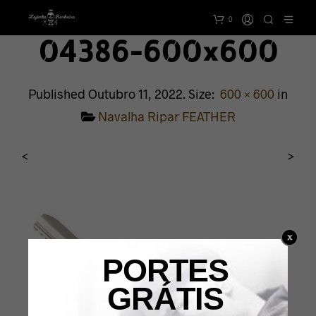
0
04386-600×600
Published
Outubro 11, 2022
. Size:
600 × 600
in
Navalha Ripar FEATHER
<
>
PORTES
GRÁTIS