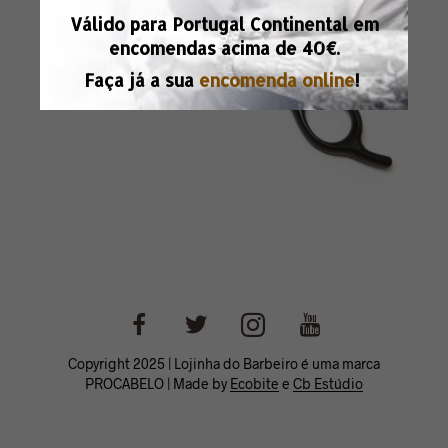
Válido para Portugal Continental em
encomendas acima de
40€.
Faça já a sua
encomenda online
!
Copyright 2025 | Lojinha do Barbeiro é uma marca
PROCABELO | Made by
Ecobite
e
Cb Estúdio