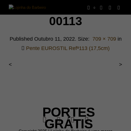
0
00113
Published
Outubro 11, 2022
. Size:
709 × 709
in
Pente EUROSTIL Refª113 (17,5cm)
<
>
PORTES
GRÁTIS
Copyright 2025 | Lojinha do Barbeiro é uma marca