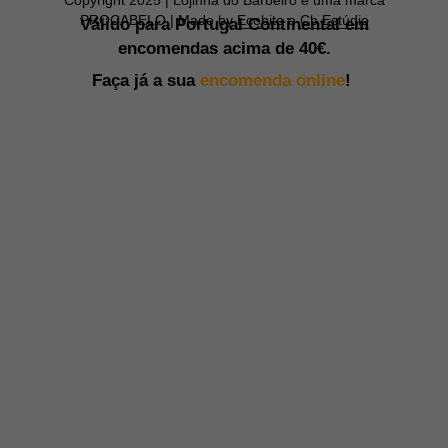
PROCABELO | Made by
Ecobite
e
Cb Estúdio
Válido para Portugal Continental em
encomendas acima de
40€.
Faça já a sua
encomenda online
!