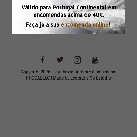
Válido para Portugal Continental em
encomendas acima de
40€.
Faça já a sua
encomenda online
!
Copyright 2025 | Lojinha do Barbeiro é uma marca
PROCABELO | Made by
Ecobite
e
Cb Estúdio