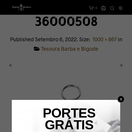
0
36000508
Published
Setembro 6, 2022
. Size:
1000 × 667
in
Tesoura Barba e Bigode
<
>
PORTES
GRÁTIS