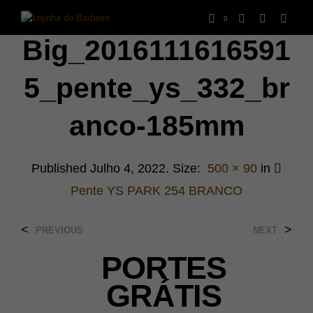
0
Big_2016111616591
5_pente_ys_332_br
Anco-185mm
Published
Julho 4, 2022
. Size:
500 × 90
in
Pente YS PARK 254 BRANCO
<
>
PREVIOUS
NEXT
PORTES
GRÁTIS