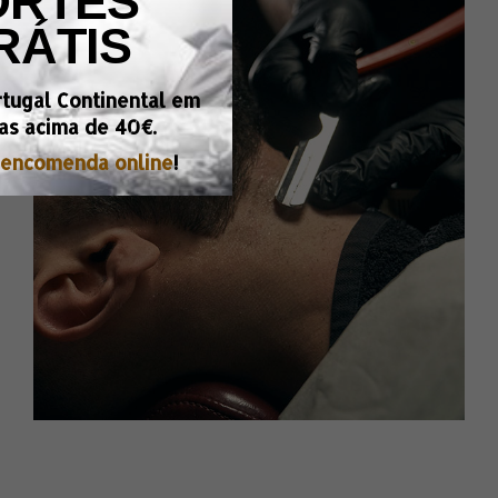
ORTES
RÁTIS
rtugal Continental em
as acima de
40€.
encomenda online
!