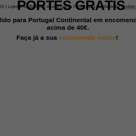
PORTES GRÁTIS
025 | Lojinha do Barbeiro é uma marca PROCABELO | Made by
Ecobite
lido para Portugal Continental em encomen
acima de
40€.
Faça já a sua
encomenda online
!