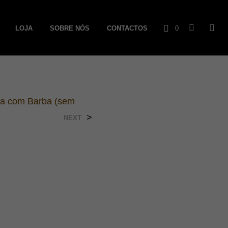
LOJA
SOBRE NÓS
CONTACTOS
0
C
a
r
a com Barba (sem
r
>
NEXT
i
n
h
o