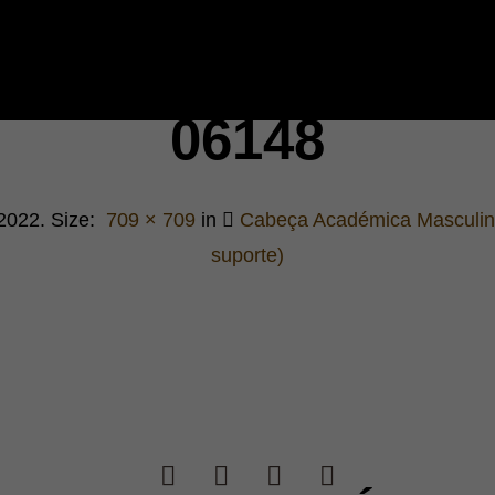
06148
 2022
. Size:
709 × 709
in
Cabeça Académica Masculin
suporte)