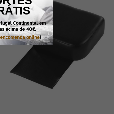
ORTES
RÁTIS
rtugal Continental em
as acima de
40€.
encomenda online
!