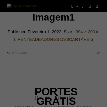
0
Imagem1
Published
Fevereiro 1, 2022
. Size:
394 × 200
in
PENTEADEADORES DESCARTÁVEIS
<
>
PREVIOUS
PORTES
GRÁTIS
Copyright 2025 | Lojinha do Barbeiro é uma marca