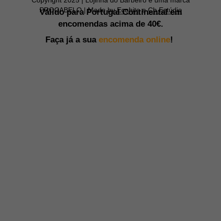
PROCABELO | Made by
Ecobite
e
Cb Estúdio
Válido para Portugal Continental em
encomendas acima de
40€.
Faça já a sua
encomenda online
!