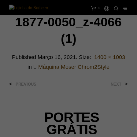
0
1877-0050_z-4066
(1)
Published
Março 16, 2021
. Size:
1400 × 1003
in
Máquina Moser Chrom2Style
<
>
PREVIOUS
NEXT
PORTES
GRÁTIS