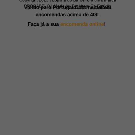
PROCABELO | Made by
Ecobite
e
Cb Estúdio
Válido para Portugal Continental em
encomendas acima de
40€.
Faça já a sua
encomenda online
!