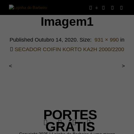
0
Imagem1
Published
Outubro 14, 2020
. Size:
931 × 990
in
SECADOR COIFIN KORTO KA2H 2000/2200
<
>
PORTES
GRÁTIS
Copyright 2025 | Lojinha do Barbeiro é uma marca