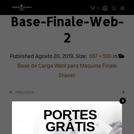
0
Base-Finale-Web-
2
Published
Agosto 20, 2019
. Size:
667 × 500
in
Base de Carga Wahl para Máquina Finale
Shaver
<
>
PREVIOUS
PORTES
GRÁTIS