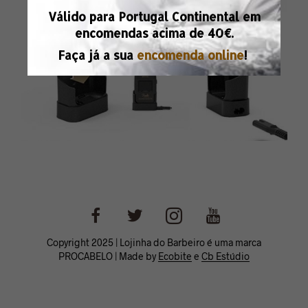
Válido para Portugal Continental em
encomendas acima de
40€.
Faça já a sua
encomenda online
!
Copyright 2025 | Lojinha do Barbeiro é uma marca
PROCABELO | Made by
Ecobite
e
Cb Estúdio