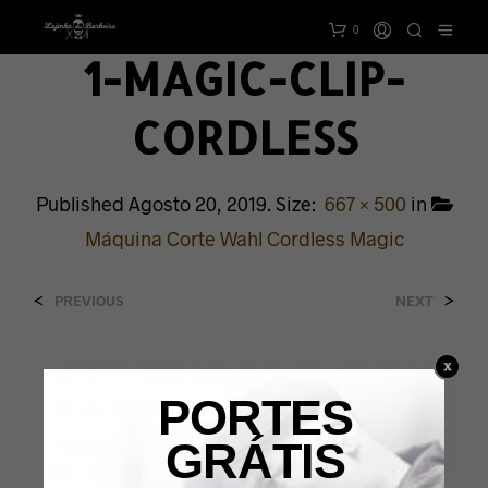
0
1-MAGIC-CLIP-
CORDLESS
Published
Agosto 20, 2019
. Size:
667 × 500
in
Máquina Corte Wahl Cordless Magic
<
>
PREVIOUS
NEXT
PORTES
GRÁTIS