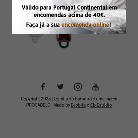
Válido para Portugal Continental em
encomendas acima de
40€.
Faça já a sua
encomenda online
!
Copyright 2025 | Lojinha do Barbeiro é uma marca
PROCABELO | Made by
Ecobite
e
Cb Estúdio