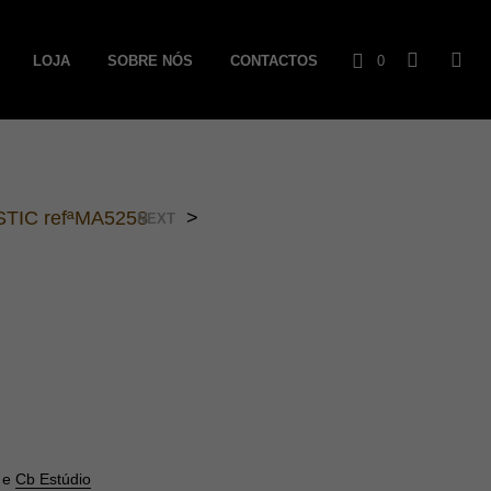
LOJA
SOBRE NÓS
CONTACTOS
0
C
a
r
STIC refªMA5258
>
NEXT
r
i
n
h
o
e
Cb Estúdio