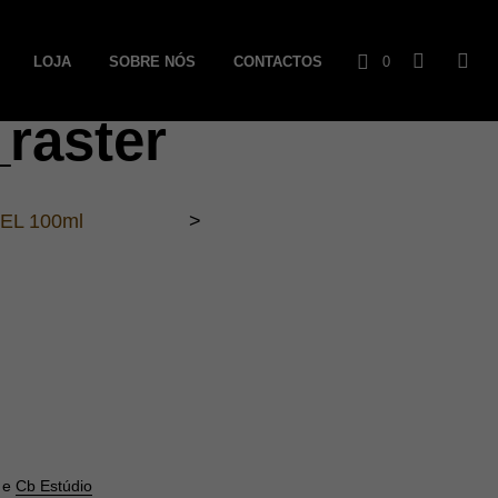
LOJA
SOBRE NÓS
CONTACTOS
0
raster
C
a
r
EL 100ml
>
r
i
n
h
o
e
Cb Estúdio