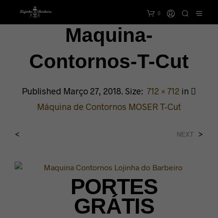
0
Maquina-
Contornos-T-Cut
Published
Março 27, 2018
. Size:
712 × 712
in
Máquina de Contornos MOSER T-Cut
<
>
NEXT
PORTES
GRÁTIS